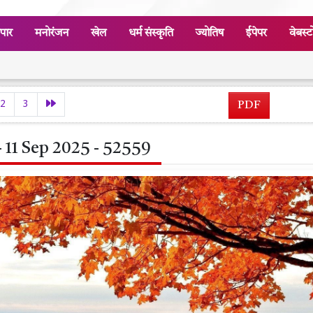
ापार
मनोरंजन
खेल
धर्म संस्कृति
ज्योतिष
ईपेपर
वेबस्ट
2
3
PDF
 11 Sep 2025 - 52559